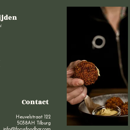
ijden
d.
Contact
Heuvelstraat 122
5038AH Tilburg
info@focusfoodbar.com