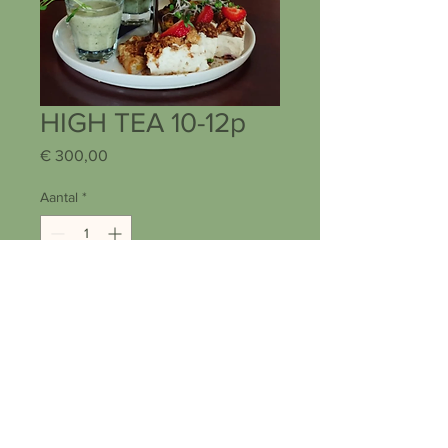
HIGH TEA 10-12p
Prijs
€ 300,00
Aantal
*
In winkelwagen
Nu kopen
Scones en clotted cream, veggie 
muffins, chocolade brownies, mini 